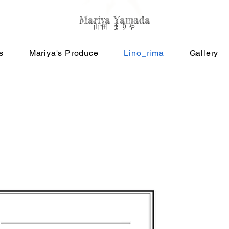
Mariya Yamada
​山田 まりや
s
Mariya's Produce
Lino_rima
Gallery